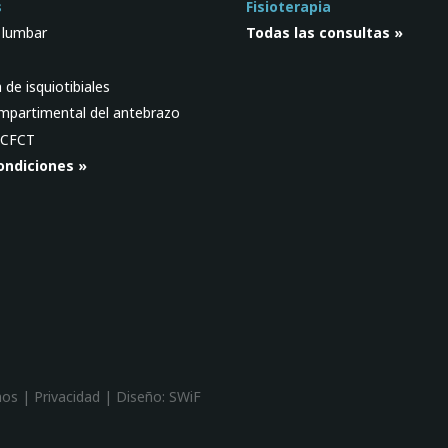
s
Fisioterapia
d lumbar
Todas las consultas »
de isquiotibiales
mpartimental del antebrazo
 CFCT
ondiciones »
hos |
Privacidad
| Diseño:
SWiF