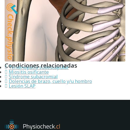
Condiciones relacionadas
Tendinopatía subescapular
Miositis osificante
Síndrome subacromial
Dolencias de brazo, cuello y/u hombro
Lesión SLAP