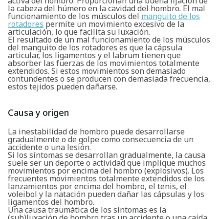
activa del hombro. Proporcionan una buena fijación de
la cabeza del húmero en la cavidad del hombro. El mal
funcionamiento de los músculos del
manguito de los
rotadores
permite un movimiento excesivo de la
articulación, lo que facilita su luxación.
El resultado de un mal funcionamiento de los músculos
del manguito de los rotadores es que la cápsula
articular, los ligamentos y el labrum tienen que
absorber las fuerzas de los movimientos totalmente
extendidos. Si estos movimientos son demasiado
contundentes o se producen con demasiada frecuencia,
estos tejidos pueden dañarse.
Causa y origen
La inestabilidad de hombro puede desarrollarse
gradualmente o de golpe como consecuencia de un
accidente o una lesión.
Si los síntomas se desarrollan gradualmente, la causa
suele ser un deporte o actividad que implique muchos
movimientos por encima del hombro (explosivos). Los
frecuentes movimientos totalmente extendidos de los
lanzamientos por encima del hombro, el tenis, el
voleibol y la natación pueden dañar las cápsulas y los
ligamentos del hombro.
Una causa traumática de los síntomas es la
(sub)luxación de hombro tras un accidente o una caída.