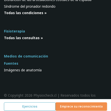
Síndrome del pronador redondo
Todas las condiciones »
Fisioterapia
Todas las consultas »
Medios de comunicación
Fuentes
Imágenes de anatomía
© Copyright 2026 Physiocheck.cl | Reservados todos los
derechos |
Privacidad
| Diseño:
SWiF
Ejercicios
Empiece su reconocimiento