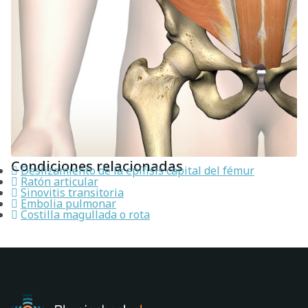
Condiciones relacionadas
Deslizamiento de la epífisis capital del fémur
Ratón articular
Sinovitis transitoria
Embolia pulmonar
Costilla magullada o rota