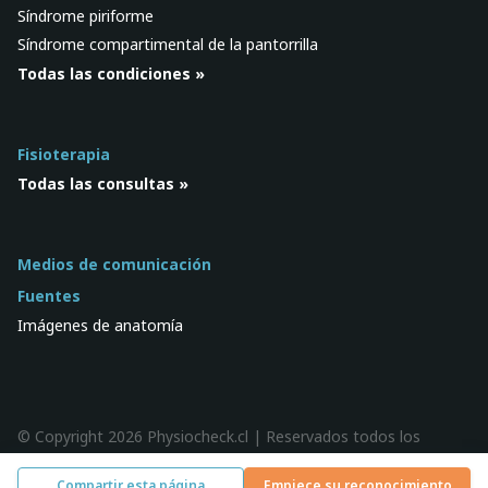
Síndrome piriforme
Síndrome compartimental de la pantorrilla
Todas las condiciones »
Fisioterapia
Todas las consultas »
Medios de comunicación
Fuentes
Imágenes de anatomía
© Copyright 2026 Physiocheck.cl | Reservados todos los
derechos |
Privacidad
| Diseño:
SWiF
Compartir esta página
Empiece su reconocimiento