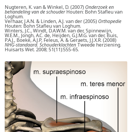
Nugteren, K. van & Winkel, D. (2007)
Onderzoek en
behandeling van de schouder
Houten: Bohn Stafleu van
Loghum.
Verhaar, J.A.N. & Linden, A.J. van der (2005)
Orthopedie
Houten: Bohn Stafleu van Loghum.
Winters, J.C., Windt, D.A.W.M. van der, Spinnewijn,
W.E.M., Jongh, A.C. de, Heijden, G.J.M.G. van der, Buis,
P.A.J., Boeke, A.J.P, Feleus, A. & Geraets, J.J.X.R. (2008)
NHG-standaard. Schouderklachten
Tweede herziening.
Huisarts Wet. 2008; 51(11):555-65.