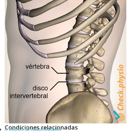
Condiciones relacionadas
Lesión de isquiotibiales