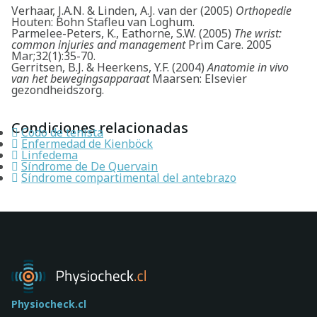
Verhaar, J.A.N. & Linden, A.J. van der (2005)
Orthopedie
Houten: Bohn Stafleu van Loghum.
Parmelee-Peters, K., Eathorne, S.W. (2005)
The wrist:
common injuries and management
Prim Care. 2005
Mar;32(1):35-70.
Gerritsen, B.J. & Heerkens, Y.F. (2004)
Anatomie in vivo
van het bewegingsapparaat
Maarsen: Elsevier
gezondheidszorg.
Condiciones relacionadas
Codo de tenista
Enfermedad de Kienböck
Linfedema
Síndrome de De Quervain
Síndrome compartimental del antebrazo
Physiocheck.cl