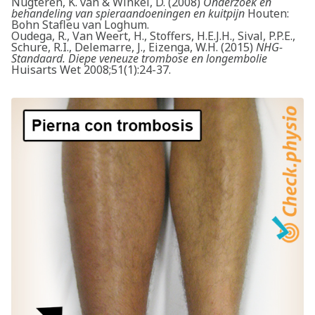
Nugteren, K. van & Winkel, D. (2008)
Onderzoek en
behandeling van spieraandoeningen en kuitpijn
Houten:
Bohn Stafleu van Loghum.
Oudega, R., Van Weert, H., Stoffers, H.E.J.H., Sival, P.P.E.,
Schure, R.I., Delemarre, J., Eizenga, W.H. (2015)
NHG-
Standaard. Diepe veneuze trombose en longembolie
Huisarts Wet 2008;51(1):24-37.