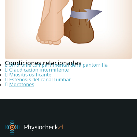
Condiciones relacionadas
Síndrome compartimental de la pantorrilla
Claudicación intermitente
Miositis osificante
Estenosis del canal lumbar
Moratones