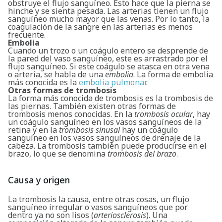
obstruye el flujo sanguíneo. Esto hace que la pierna se
hinche y se sienta pesada. Las arterias tienen un flujo
sanguíneo mucho mayor que las venas. Por lo tanto, la
coagulación de la sangre en las arterias es menos
frecuente.
Embolia
Cuando un trozo o un coágulo entero se desprende de
la pared del vaso sanguíneo, este es arrastrado por el
flujo sanguíneo. Si este coágulo se atasca en otra vena
o arteria, se habla de una
embolia
. La forma de embolia
más conocida es la
embolia pulmonar
.
Otras formas de trombosis
La forma más conocida de trombosis es la trombosis de
las piernas. También existen otras formas de
trombosis menos conocidas. En la
trombosis ocular
, hay
un coágulo sanguíneo en los vasos sanguíneos de la
retina y en la
trombosis sinusal
hay un coágulo
sanguíneo en los vasos sanguíneos de drenaje de la
cabeza. La trombosis también puede producirse en el
brazo, lo que se denomina
trombosis del brazo
.
Causa y origen
La trombosis la causa, entre otras cosas, un flujo
sanguíneo irregular o vasos sanguíneos que por
dentro ya no son lisos (
arteriosclerosis
). Una