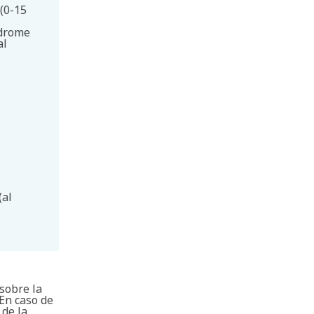
(0-15
ndrome
al
(al
sobre la
 En caso de
de la