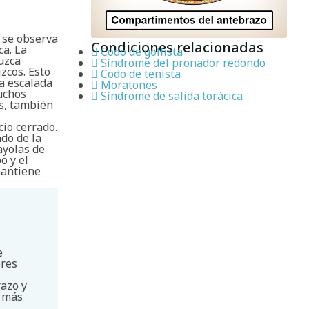
 se observa
Condiciones relacionadas
ca. La
Codo de golfista
uzca
Síndrome del pronador redondo
zcos. Esto
Codo de tenista
la escalada
Moratones
muchos
Síndrome de salida torácica
os, también
io cerrado.
do de la
ayolas de
o y el
mantiene
e
bres
razo y
e más