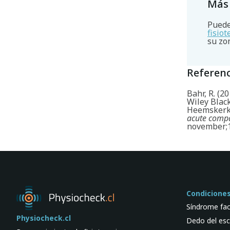
Más
Puede
fisio
su zo
Referenc
Bahr, R. (2
Wiley Black
Heemskerk, 
acute comp
november;1
Condicione
Síndrome fac
Physiocheck.cl
Dedo del esc