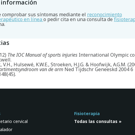
 información
 comprobar sus síntomas mediante el
reconocimiento
terapéutico en línea
o pedir cita en una consulta de
fisiotera
na.
ias
012)
The IOC Manual of sports injuries
International Olympic c
well.
V.H., Hulsewé, K.W.E., Stroeken, H.J.G. & Hoofwijk, A.G.M. (2
artimentsyndroom van de arm
Ned Tijdschr Geneeskd 2004 6
48(45).
s
Fisioterapia
etario cervical
Todas las consultas »
alador