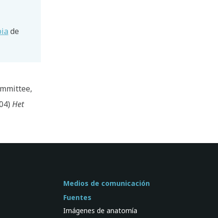
pia
de
ommittee,
004)
Het
Medios de comunicación
Fuentes
Imágenes de anatomía