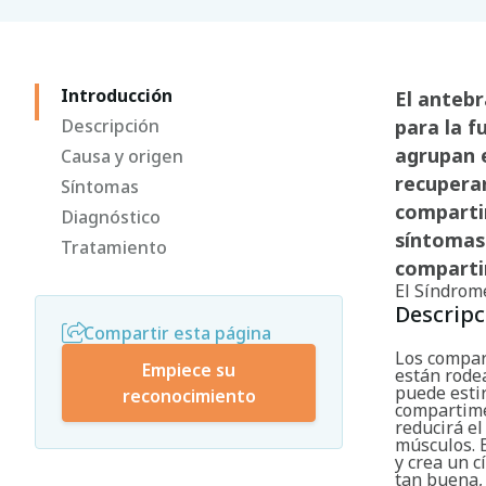
Introducción
El anteb
Descripción
para la f
agrupan 
Causa y origen
recuperar
Síntomas
comparti
Diagnóstico
síntomas
Tratamiento
comparti
El Síndrom
Descripc
Compartir esta página
Los compar
Empiece su
están rode
puede esti
reconocimiento
compartime
reducirá el
músculos. 
y crea un c
tan buena, 