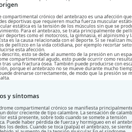
origen
e compartimental crónico del antebrazo es una afección que
ades deportivas que requieren mucha fuerza muscular estáti
ular estática es la tensión de los músculos sin que se prod
miento. Para el antebrazo, se trata principalmente de pelli
ir deportes como el motocross, la gimnasia, el alpinismo y 
Esta es la causa relacionada con el deporte. Si se realizan 
 de pellizco en la vida cotidiana, por ejemplo recortar set
ucirse esta afección.
descrito, esto se debe al aumento de la presión en un espac
rome compartimental agudo, esto puede ocurrir como resulta
n tras una fractura ósea. También puede producirse con esc
ción, porque el antebrazo no se mueve durante mucho tiemp
 puede drenarse correctamente, de modo que la presión se 
alta.
os y síntomas
ndrome compartimental crónico se manifiesta principalment
un dolor creciente de tipo calambre. La sensación de calam
olor está presente, sobre todo cuando se somete a tensión
ica. Puede haber pérdida de fuerza y hormigueo en el anteb
dos los dedos. Cuando se toca (palpa) el antebrazo, se sient
debido al aumento de la tensión muscular. En el síndrome