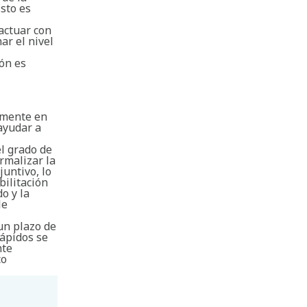
sto es
actuar con
ar el nivel
ón es
lmente en
 ayudar a
l grado de
rmalizar la
untivo, lo
bilitación
o y la
le
un plazo de
rápidos se
nte
co