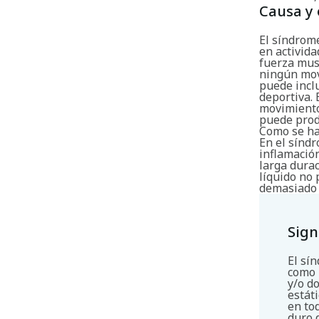
Causa y 
El síndrom
en activid
fuerza musc
ningún movi
puede inclu
deportiva. 
movimientos
puede prod
Como se ha 
En el sínd
inflamació
larga dura
líquido no
demasiado 
Sign
El sí
como 
y/o d
estát
en to
duro 