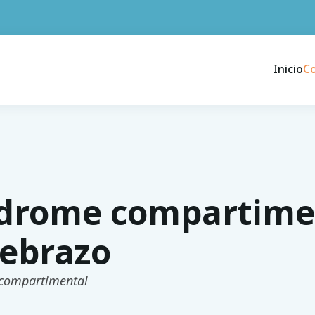
Inicio
C
drome compartimen
ebrazo
compartimental