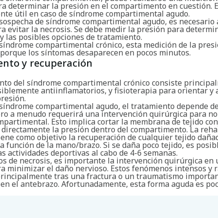
ra determinar la presión en el compartimento en cuestión. E
nte útil en caso de síndrome compartimental agudo.
 sospecha de síndrome compartimental agudo, es necesario 
a evitar la necrosis. Se debe medir la presión para determin
y las posibles opciones de tratamiento.
 síndrome compartimental crónico, esta medición de la presi
 porque los síntomas desaparecen en pocos minutos.
ento y recuperación
ento del síndrome compartimental crónico consiste principa
iblemente antiinflamatorios, y fisioterapia para orientar y
presión.
 síndrome compartimental agudo, el tratamiento depende de
ero a menudo requerirá una intervención quirúrgica para no
partimental. Esto implica cortar la membrana de tejido conj
 directamente la presión dentro del compartimento. La reha
iene como objetivo la recuperación de cualquier tejido dañad
a función de la mano/brazo. Si se daña poco tejido, es posib
s actividades deportivas al cabo de 4-6 semanas.
os de necrosis, es importante la intervención quirúrgica en 
ra minimizar el daño nervioso. Estos fenómenos intensos y 
rincipalmente tras una fractura o un traumatismo importa
) en el antebrazo. Afortunadamente, esta forma aguda es po