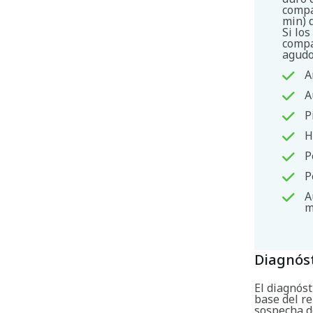
compa
min) 
Si lo
compa
agudo
A
A
P
H
P
P
A
m
Diagnós
El diagnós
base del re
sospecha d