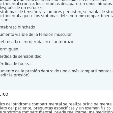
rtimental crónico, los síntomas desaparecen unos minutos 
después de un esfuerzo.
s síntomas de tensión y calambres persisten, se habla de sí
rtimental agudo. Los síntomas del síndrome compartiment
 son:
ntebrazo hinchado
umento visible de la tensión muscular
iel rosada o enrojecida en el antebrazo
Buscar
ormigueo
érdida de sensibilidad
érdida de fuerza
umento de la presión dentro de uno o más compartimentos 
edir la presión)
tico
tico del síndrome compartimental se realiza principalmente 
lato del paciente, preguntas específicas y un examen físico.
e síndrome compartimental, puede realizarse una medición 