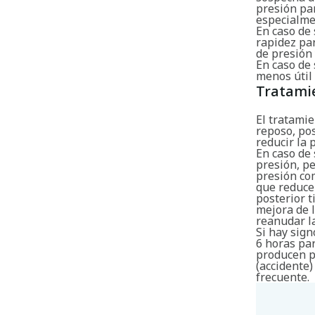
presión pa
especialme
En caso de
rapidez par
de presión 
En caso de
menos útil
Tratami
El tratami
reposo, pos
reducir la 
En caso de
presión, p
presión com
que reduce
posterior t
mejora de l
reanudar la
Si hay sign
6 horas pa
producen p
(accidente
frecuente.