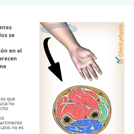
antes
los se
ón en el
arecen
ome
ios que
scia no
icho
os
partimento
culos no es