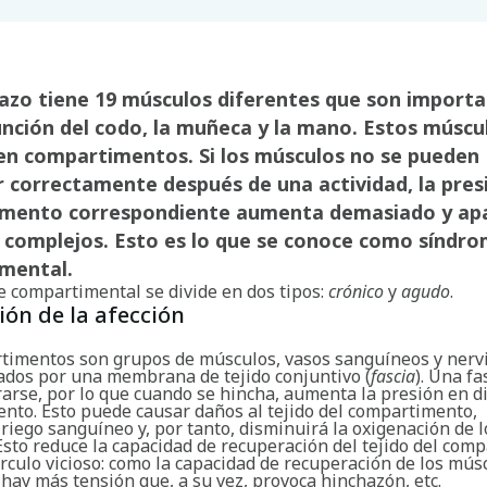
razo tiene 19 músculos diferentes que son import
unción del codo, la muñeca y la mano. Estos múscu
en compartimentos. Si los músculos no se pueden
 correctamente después de una actividad, la presi
mento correspondiente aumenta demasiado y ap
 complejos. Esto es lo que se conoce como síndr
mental.
e compartimental se divide en dos tipos:
crónico
y
agudo
.
ión de la afección
timentos son grupos de músculos, vasos sanguíneos y nerv
ados por una membrana de tejido conjuntivo (
fascia
). Una fa
rarse, por lo que cuando se hincha, aumenta la presión en d
nto. Esto puede causar daños al tejido del compartimento,
 riego sanguíneo y, por tanto, disminuirá la oxigenación de l
Esto reduce la capacidad de recuperación del tejido del com
írculo vicioso: como la capacidad de recuperación de los mús
hay más tensión que, a su vez, provoca hinchazón, etc.