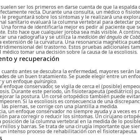
suelen ser los primeros en darse cuenta de que la espalda d
rfectamente recta. Durante una consulta, un médico o fisiot
) le preguntará sobre los síntomas y le realizará una explora
nal sanitario evaluará la columna vertebral para detectar p
 Una forma de identificarla mejor es pedir al paciente que s
te. Esto hace que cualquier joroba sea más visible. A contin
zar una radiografía y se utiliza la
medición del ángulo de Cob
a extensión de la curvatura. Una resonancia magnética pue
 tridimensional del trastorno. Estos pruebas adicionales ta
 médico tomar una decisión sobre la causa de la escoliosis.
ento y recuperación
, cuanto antes se descubra la enfermedad, mayores serán la
ades de un buen tratamiento. Se puede elegir entre un enf
r
y un enfoque
quirúrgico
.
l enfoque conservador, se vigila de cerca el (posible) empe
iosis. Durante este periodo, un fisioterapeuta (pediátrico) p
ejorar la postura. Un corsé ortopédico también puede evitar
peoren. Si la escoliosis es consecuencia de una discrepanc
 las piernas, se corrige con una plantilla a medida.
cia, un enfoque conservador no siempre ayuda y a veces es 
ón para corregir o reducir los síntomas. Un cirujano ortopé
a posición de la columna vertebral en la medida de lo posib
ornillos y barras. Se trata de una cirugía importante que si
un intenso proceso de rehabilitación con el fisioterapeuta.
s