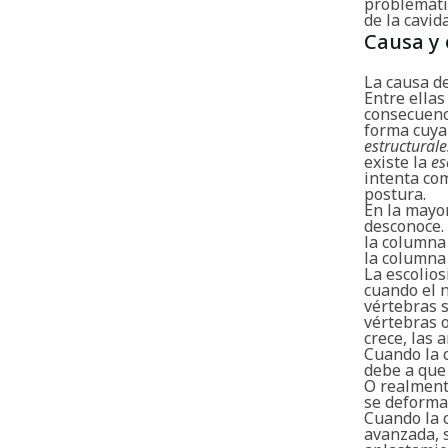
problemáti
de la cavid
Causa y 
La causa de
Entre ellas
consecuenci
forma cuya
estructurale
existe la
es
intenta co
postura.
En la mayor
desconoce. 
la columna 
la columna
La escolio
cuando el n
vértebras 
vértebras o
crece, las
Cuando la c
debe a que
O realment
se deforma
Cuando la 
avanzada, s