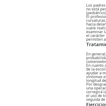
Los padres 
no está pe
(pediátrico
El profesio
curvaturas.
hacia delan
suele reali
examinar l
el carácter
permiten al
Tratami
En general
probabilid
conservado
En cuanto a
de la escol
ayudar a m
síntomas em
longitud de
Por desgra
una operaci
corregirá l
el uso de t
seguida de 
Ejercicio