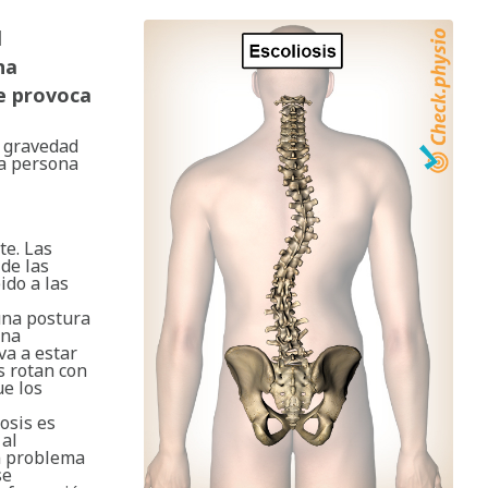
l
na
ue provoca
a gravedad
na persona
te. Las
de las
ido a las
una postura
mna
va a estar
s rotan con
ue los
osis es
 al
an problema
se