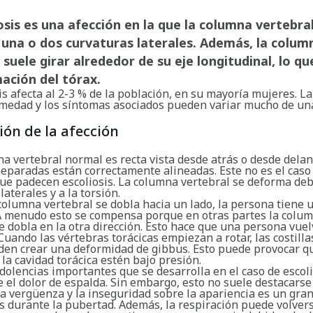
osis es una afección en la que la columna vertebra
una o dos curvaturas laterales. Además, la colum
 suele girar alrededor de su eje longitudinal, lo q
ación del tórax.
is afecta al 2-3 % de la población, en su mayoría mujeres. L
rmedad y los síntomas asociados pueden variar mucho de u
ión de la afección
 vertebral normal es recta vista desde atrás o desde delan
eparadas están correctamente alineadas. Este no es el caso 
ue padecen escoliosis. La columna vertebral se deforma deb
laterales y a la torsión.
columna vertebral se dobla hacia un lado, la persona tiene 
 A menudo esto se compensa porque en otras partes la colu
e dobla en la otra dirección. Esto hace que una persona vuel
Cuando las vértebras torácicas empiezan a rotar, las costilla
eden crear una deformidad de gibbus. Esto puede provocar q
la cavidad torácica estén bajo presión.
dolencias importantes que se desarrolla en el caso de escoli
el dolor de espalda. Sin embargo, esto no suele destacarse
La vergüenza y la inseguridad sobre la apariencia es un gr
os durante la pubertad. Además, la respiración puede volver