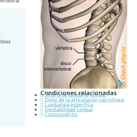
vertebral
y
ibles
Condiciones relacionadas
Síndrome facetario lumbar
Dolor de la articulación sacroilíaca
Lumbalgia específica
Inestabilidad lumbar
Costocondritis