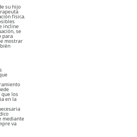
e su hijo
erapeuta
ción física.
osibles
e incline
uación, se
b
para
de mostrar
mbién
s
oque
oramiento
uede
 que los
ia en la
necesaria
dico
le mediante
empre va