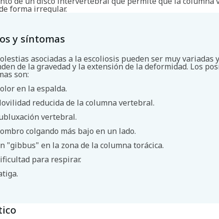
nto de un disco intervertebral que permite que la columna 
de forma irregular.
os y síntomas
olestias asociadas a la escoliosis pueden ser muy variadas 
den de la gravedad y la extensión de la deformidad. Los pos
mas son:
olor en la espalda.
Buscar
ovilidad reducida de la columna vertebral.
ubluxación vertebral.
ombro colgando más bajo en un lado.
n "gibbus" en la zona de la columna torácica.
ificultad para respirar.
atiga.
tico