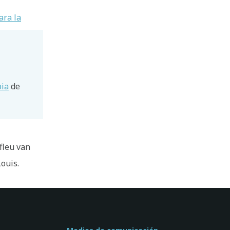
ara la
pia
de
fleu van
Louis.