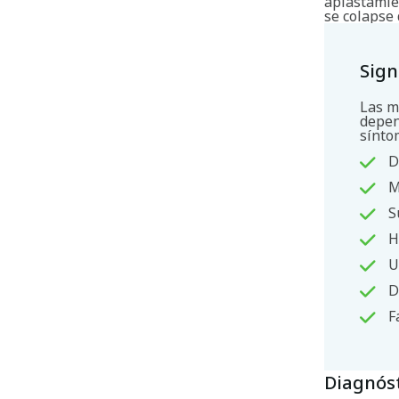
aplastamie
se colapse 
Sign
Las m
depen
sínto
D
M
S
H
U
D
F
Diagnós