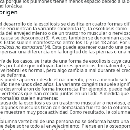
ca porque los pulmones tienen menos espacio debido a la 
ad torácica.
origen
l desarrollo de la escoliosis se clasifica en cuatro formas di
 se encuentran la variante congénita (1), la escoliosis como
a del envejecimiento o de un trastorno muscular o nervioso 
 causa se desconoce (3). A veces también se denominan
escol
s
. Estas suelen manifestarse entre los 10 y los 18 años. Por 
coliosis no estructural
(4). Esta puede aparecer cuando una p
mpensar una diferencia en la longitud de las piernas o una 
ía de los casos, se trata de una forma de escoliosis cuya cau
Es probable que influyan factores genéticos. Inicialmente, 
vertebral es normal, pero algo cambia a mal durante el cre
 se deforma.
sis puede aparecer desde el nacimiento, pero a menudo solo 
iño tiene unos diez años. La variante congénita suele signif
se desarrollaron de forma incorrecta. Por ejemplo, puede h
 vértebras que han crecido juntas en un lado. A medida que 
 anomalías suelen aumentar.
ausa de la escoliosis es un trastorno muscular o nervioso, e
 algunos músculos tiran con demasiada fuerza de la columna
e muestran muy poca actividad. Como resultado, la columna
.
columna vertebral de una persona no se deforma hasta una
e debe sobre todo al envejecimiento. Piense en la osteoporo