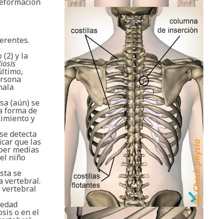
deformación
ferentes.
(2) y la
iosis
último,
ersona
mala
sa (aún) se
la forma de
cimiento y
se detecta
icar que las
aber medias
el niño
sta se
 vertebral.
 vertebral
 edad
sis o en el