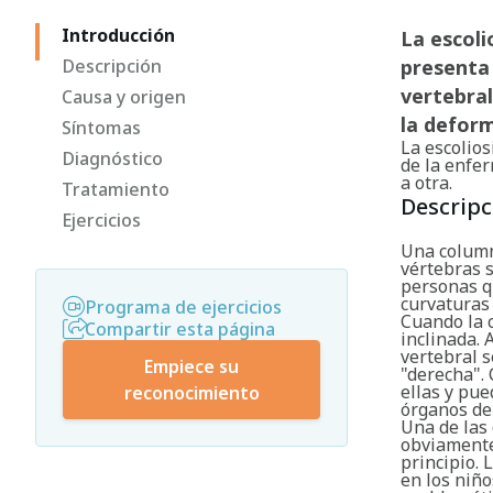
Introducción
La escoli
Descripción
presenta 
vertebral
Causa y origen
la deform
Síntomas
La escolios
Diagnóstico
de la enfe
a otra.
Tratamiento
Descripc
Ejercicios
Una columna
vértebras s
personas q
curvaturas 
Programa de ejercicios
Cuando la 
Compartir esta página
inclinada.
vertebral s
Empiece su
"derecha". 
ellas y pu
reconocimiento
órganos de 
Una de las 
obviamente 
principio. 
en los niñ