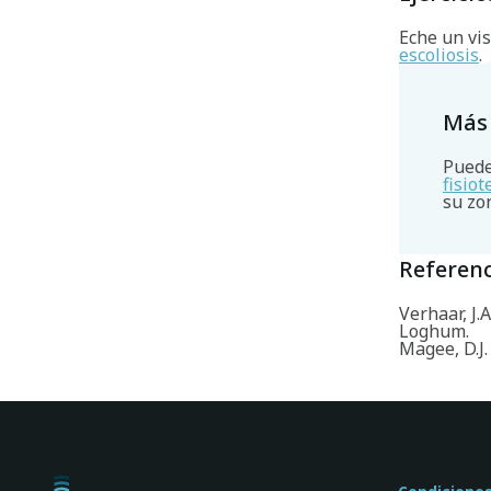
Eche un vis
escoliosis
.
Más
Puede
fisio
su zo
Referenc
Verhaar, J.
Loghum.
Magee, D.J.