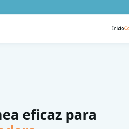
Inicio
C
nea eficaz para